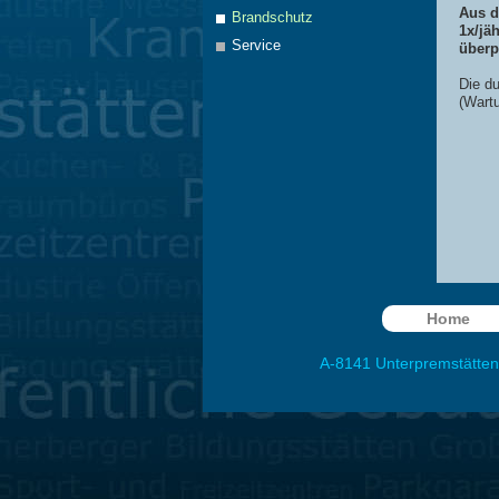
Aus d
Brandschutz
1x/jä
Service
überp
Die d
(Wartu
Home
A-8141
Unterpremstätten