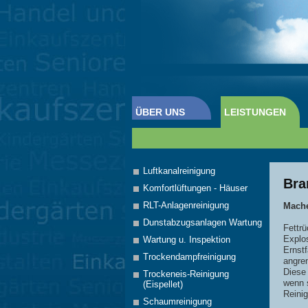
ÜBER UNS
LEISTUNGEN
Luftkanalreinigung
Bra
Komfortlüftungen - Häuser
RLT-Anlagenreinigung
Mache
Dunstabzugsanlagen Wartung
Fettr
Explo
Wartung u. Inspektion
Ernstf
Trockendampfreinigung
angre
Diese 
Trockeneis-Reinigung
wenn s
(Eispellet)
Reini
Schaumreinigung