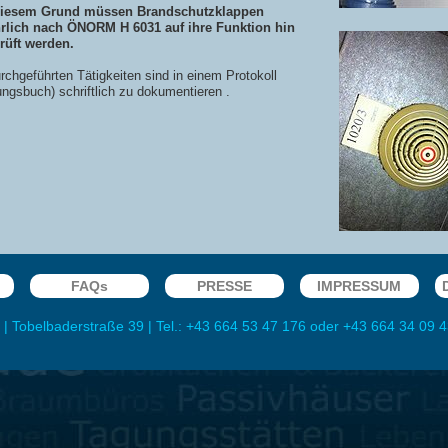
iesem Grund müssen Brandschutzklappen
hrlich nach ÖNORM H 6031 auf ihre Funktion hin
rüft werden.
urchgeführten
T
ätigkeiten sind in einem Protokoll
ngsbuch) schriftlich zu dokumentieren .
FAQs
PRESSE
IMPRESSUM
|
Tobelbaderstraße 39
| Tel.:
+43 664 53 47 176
oder
+43 664 34 09 