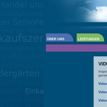
ÜBER UNS
LEISTUNGEN
VI
Inspe
gerei
Vide
Vide
Vide