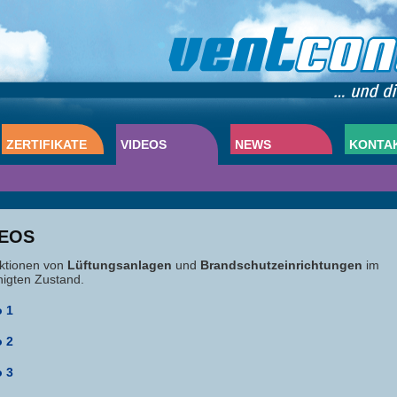
ZERTIFIKATE
VIDEOS
NEWS
KONTA
DEOS
ktionen von
Lüftungsanlagen
und
Brandschutzeinrichtungen
im
nigten Zustand.
o 1
o 2
o 3