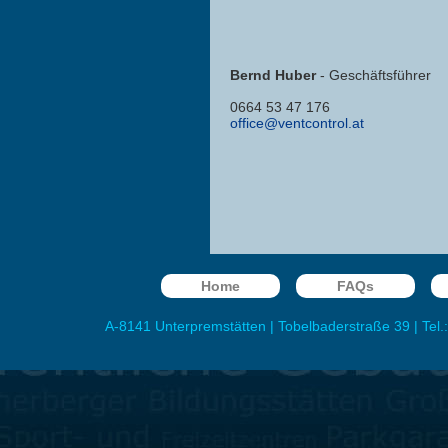
Bernd Huber
- Geschäftsführer
0664 53 47 176
office@ventcontrol.at
Home
FAQs
A-8141
Unterpremstätten
|
Tobelbaderstraße 39
| Tel.